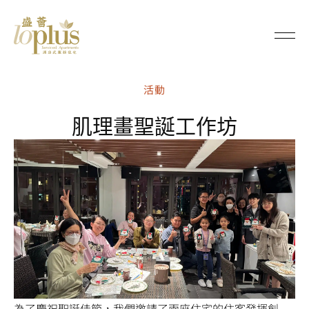
Loplus
活動
肌理畫聖誕工作坊
為了慶祝聖誕佳節，我們邀請了兩座住宅的住客發揮創