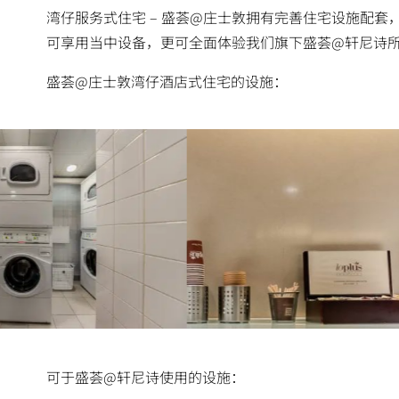
湾仔服务式住宅 – 盛荟@庄士敦拥有完善住宅设施配
可享用当中设备，更可全面体验我们旗下盛荟@轩尼诗
盛荟@庄士敦湾仔酒店式住宅的设施：
資訊科技角
可于盛荟@轩尼诗使用的设施：