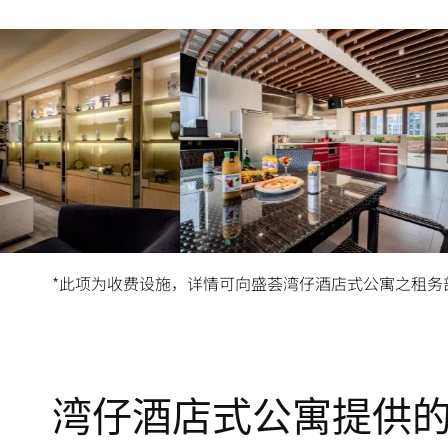
小型派对间*
*此项为收费设施，详情可向盛荟湾仔酒店式公寓之租务
湾仔酒店式公寓提供