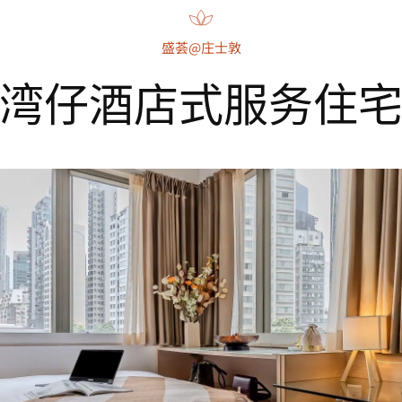
盛荟@庄士敦
湾仔酒店式服务住