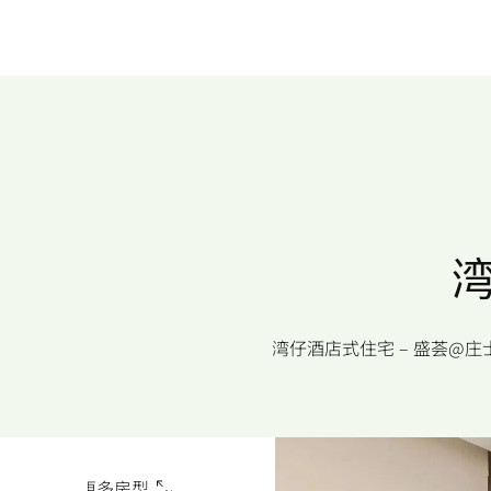
湾仔酒店式住宅 – 盛荟
O
n
了解更多房型