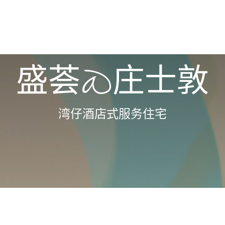
盛荟@庄士敦
湾仔酒店式服务住宅