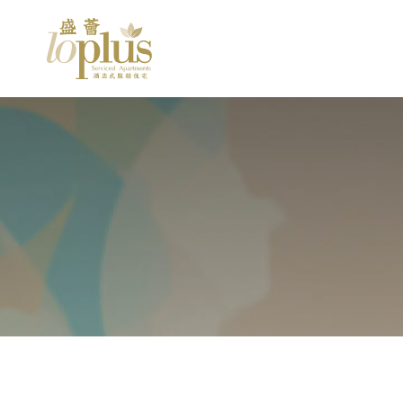
盛
TIME
12:12
31°C
HONG KONG
荟
Serviced
Loplus
Apartments
@
|
Furnished
Apartments
庄
|
For
士
Rent
|
Hong
敦
Kong