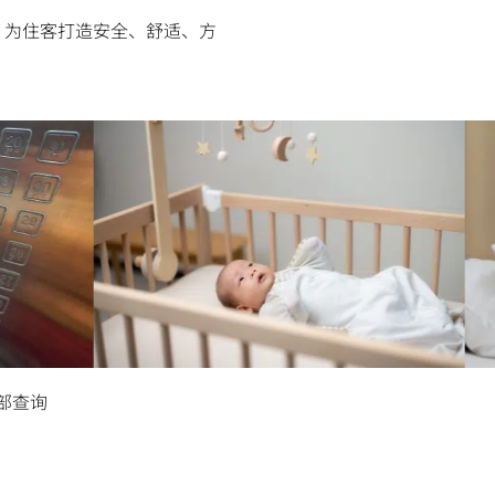
，为住客打造安全、舒适、方
婴儿床*
房间清
部查询