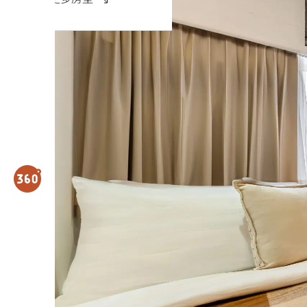
l
i
n
概述
主要特色设备
e
3
概述
6
0
开放式单位提供一
个简单而精致的生
°
活环境，并配备了
v
您所需的一切。每
i
个开放式单位都经
r
过精心布置和配
置，让客人感受到
t
如同在家的舒适。
u
为了实现最大程度
a
的舒适和经济性，
我们的开放式单位
l
非常适合计划独自
t