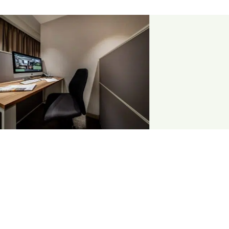
技角
健身室（备有浴室、更衣室及可上锁的
柜）