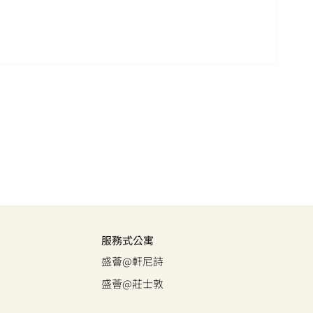
服務式公寓
盛薈@軒尼詩
盛薈@莊士敦