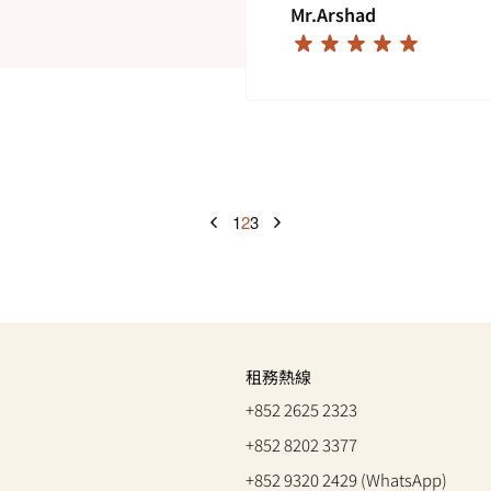
Mr.Arshad
PAGE
PREVIOUS
TO
LINK
1
2
3
LINK
LINK
LINK
LINK
TO
TO
TO
TO
PAGE
PAGE
PAGE
NEXT
PAGE
租務熱線
+852 2625 2323
+852 8202 3377
+852 9320 2429 (WhatsApp)