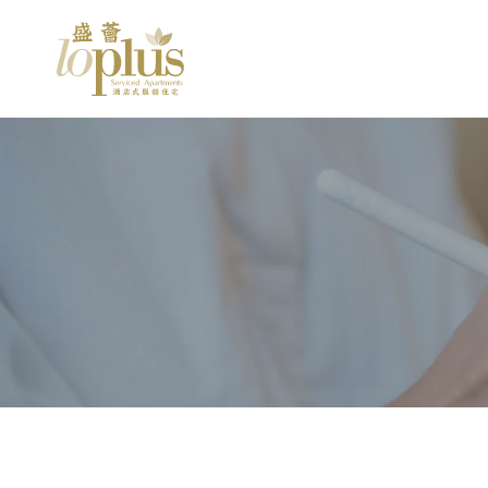
住
TIME
11:07
30°C
HONG KONG
客
Serviced
Loplus
Apartments
評
|
Furnished
Apartments
語
|
For
Rent
|
Hong
Kong