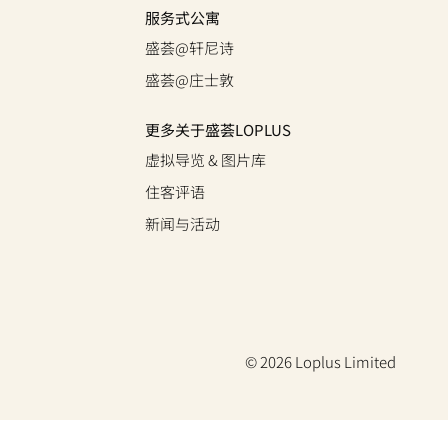
服务式公寓
盛荟@轩尼诗
盛荟@庄士敦
更多关于盛荟LOPLUS
虚拟导览 & 图片库
住客评语
新闻与活动
© 2026 Loplus Limited