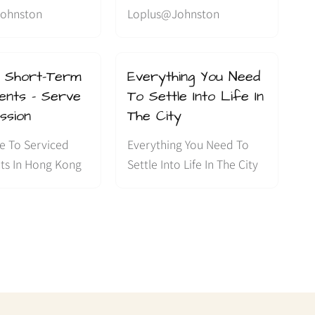
ohnston
Loplus@Johnston
y Short-Term
Everything You Need
ents – Serve
To Settle Into Life In
ssion
The City
e To Serviced
Everything You Need To
ts In Hong Kong
Settle Into Life In The City