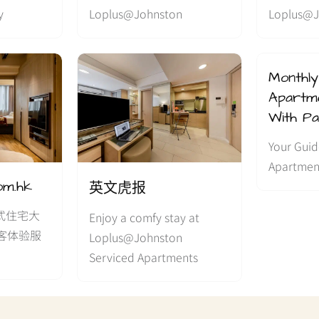
y
Loplus@Johnston
Loplus@J
Monthl
Apartm
With Pa
Your Guid
Apartmen
om.hk
英文虎报
服务式住宅大
Enjoy a comfy stay at
佳住客体验服
Loplus@Johnston
Serviced Apartments