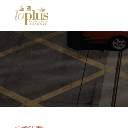
新
TIME
02:16
28°C
HONG KONG
闻
Serviced
Loplus
Apartments
与
|
Furnished
Apartments
活
|
For
动
Rent
|
Hong
Kong
新闻与活动